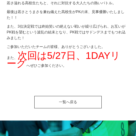
若さ溢れる高校生たちと、それに対抗する大人たちの熱いバトル。
最後は若さとうまさを兼ね備えた高校生がPKの末、見事優勝いたしまし
た！！
また、3位決定戦では終始笑いの絶えない戦いが繰り広げられ、お互いが
PK戦を望むという波乱の結末となり、PK戦ではサドンデスまでもつれ込
みました！
ご参加いただいたチームの皆様、ありがとうございました。
次回は5/27日、1DAYリ
また、
ーグ
へぜひご参加ください。
一覧へ戻る